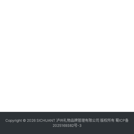
食
四
川
风
景
区
Copyright © 2026 SICHUANT 泸州礼物品牌管理有限公司 版权所有
蜀ICP备
2025169382号-3