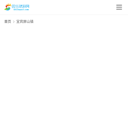
首页
宜宾屏山镇
资
讯
四
川
美