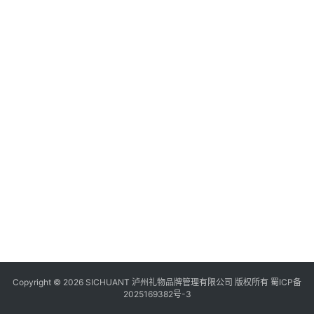
食
四
川
风
景
区
Copyright © 2026 SICHUANT 泸州礼物品牌管理有限公司 版权所有
蜀ICP备
2025169382号-3