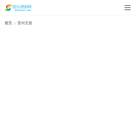
首页
安州文旅
20
资
年
1
讯
资
四
川
美