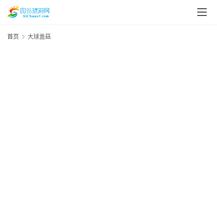
首页
大球盖菇
20
资
年
月
讯
日
四
四
美
川
美