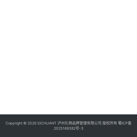
食
四
川
风
景
区
Copyright © 2026 SICHUANT 泸州礼物品牌管理有限公司 版权所有
蜀ICP备
2025169382号-3