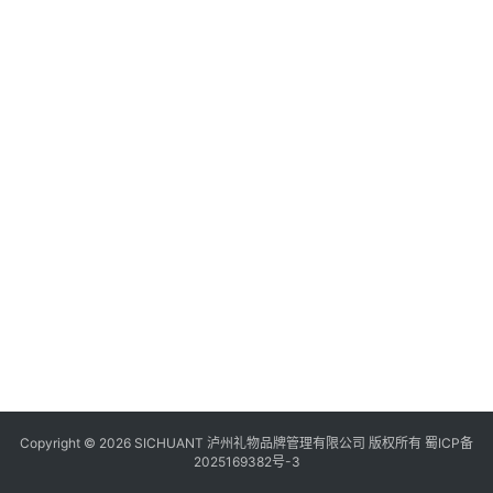
食
四
川
风
景
区
Copyright © 2026 SICHUANT 泸州礼物品牌管理有限公司 版权所有
蜀ICP备
2025169382号-3