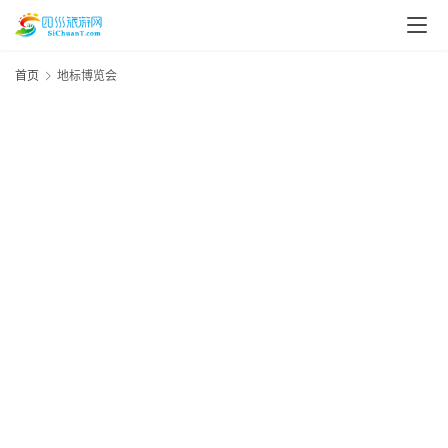
首页
地标博览会
资
20
年
讯
月
日
四
资
川
美