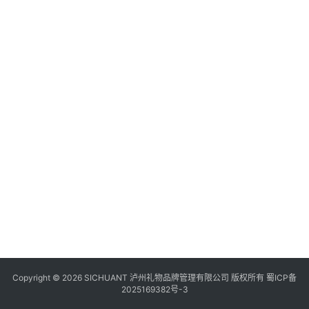
食
四
川
风
景
区
Copyright © 2026 SICHUANT 泸州礼物品牌管理有限公司 版权所有
蜀ICP备
2025169382号-3