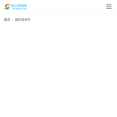
首页
国际溶洞节
资
讯
四
川
美