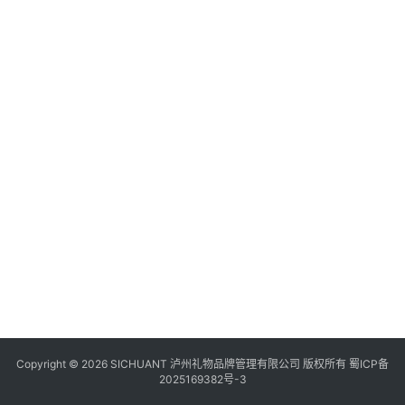
食
四
川
风
景
区
Copyright © 2026 SICHUANT 泸州礼物品牌管理有限公司 版权所有
蜀ICP备
2025169382号-3