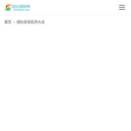
首页
国际旅游投资大会
资
讯
20
四
年
川
月
美
日
资