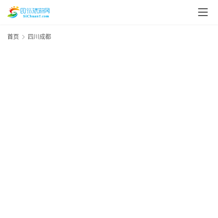
首页
四川成都
资
2
讯
四
20
川
年
1
美
资