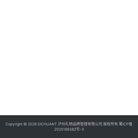
食
四
川
风
景
区
Copyright © 2026 SICHUANT 泸州礼物品牌管理有限公司 版权所有
蜀ICP备
2025169382号-3