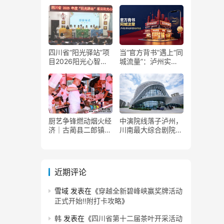
了！
获国家发改委正式批
复
四川省“阳光驿站”项
当“官方背书”遇上“同
目2026阳光心智成
城流量”：泸州实体
长夏令营在泸州叙永
商家如何接住这波泼
举行
天富贵？
厨艺争锋燃动烟火经
中演院线落子泸州，
济｜古蔺县二郎镇美
川南最大综合剧院投
食赛事赋能文旅产业
用
提质升级
近期评论
雪域
发表在《
穿越全新碧峰峡赢奖牌活动
正式开始‼️附打卡攻略
》
韩
发表在《
四川省第十二届茶叶开采活动