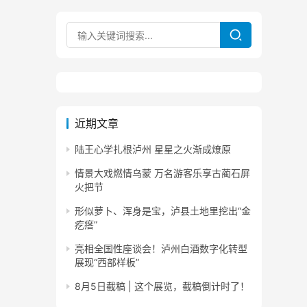
近期文章
陆王心学扎根泸州 星星之火渐成燎原
情景大戏燃情乌蒙 万名游客乐享古蔺石屏
火把节
形似萝卜、浑身是宝，泸县土地里挖出“金
疙瘩”
亮相全国性座谈会！泸州白酒数字化转型
展现“西部样板”
8月5日截稿 | 这个展览，截稿倒计时了！