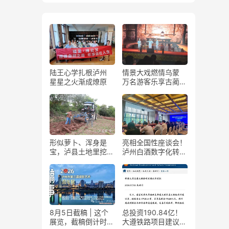
陆王心学扎根泸州
情景大戏燃情乌蒙
星星之火渐成燎原
万名游客乐享古蔺石
屏火把节
形似萝卜、浑身是
亮相全国性座谈会！
宝，泸县土地里挖出
泸州白酒数字化转型
“金疙瘩”
展现“西部样板”
8月5日截稿 | 这个
总投资190.84亿！
展览，截稿倒计时
大遵铁路项目建议书