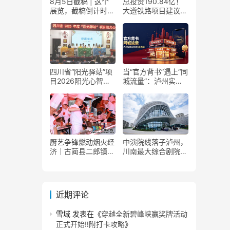
8月5日截稿 | 这个
总投资190.84亿！
展览，截稿倒计时
大遵铁路项目建议书
了！
获国家发改委正式批
复
四川省“阳光驿站”项
当“官方背书”遇上“同
目2026阳光心智成
城流量”：泸州实体
长夏令营在泸州叙永
商家如何接住这波泼
举行
天富贵？
厨艺争锋燃动烟火经
中演院线落子泸州，
济｜古蔺县二郎镇美
川南最大综合剧院投
食赛事赋能文旅产业
用
提质升级
近期评论
雪域
发表在《
穿越全新碧峰峡赢奖牌活动
正式开始‼️附打卡攻略
》