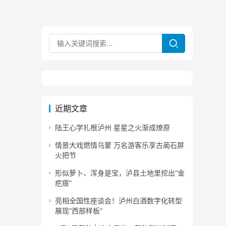
近期文章
陆王心学扎根泸州 星星之火渐成燎原
情景大戏燃情乌蒙 万名游客乐享古蔺石屏
火把节
形似萝卜、浑身是宝，泸县土地里挖出“金
疙瘩”
亮相全国性座谈会！泸州白酒数字化转型
展现“西部样板”