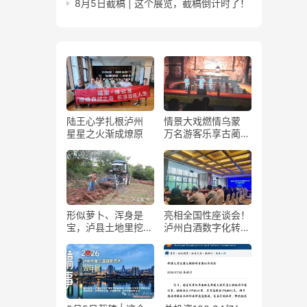
8月5日截稿 | 这个展览，截稿倒计时了！
陆王心学扎根泸州
情景大戏燃情乌蒙
星星之火渐成燎原
万名游客乐享古蔺石
屏火把节
形似萝卜、浑身是
亮相全国性座谈会！
宝，泸县土地里挖出
泸州白酒数字化转型
“金疙瘩”
展现“西部样板”