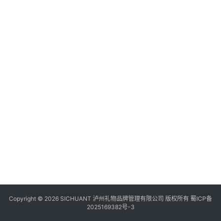
食
四
川
风
景
区
Copyright © 2026 SICHUANT 泸州礼物品牌管理有限公司 版权所有
蜀ICP备
2025169382号-3