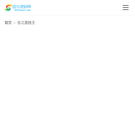
首页
合江荔枝王
1
资
年
20
年
讯
1
资
棵
四
枝
川
美