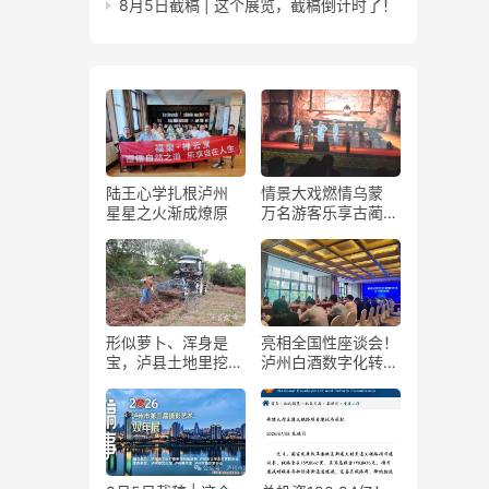
8月5日截稿 | 这个展览，截稿倒计时了！
陆王心学扎根泸州
情景大戏燃情乌蒙
星星之火渐成燎原
万名游客乐享古蔺石
屏火把节
形似萝卜、浑身是
亮相全国性座谈会！
宝，泸县土地里挖出
泸州白酒数字化转型
“金疙瘩”
展现“西部样板”