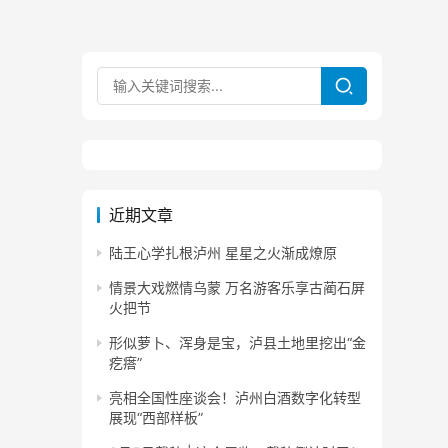
近期文章
陆王心学扎根泸州 星星之火渐成燎原
情景大戏燃情乌蒙 万名游客乐享古蔺石屏
火把节
形似萝卜、浑身是宝，泸县土地里挖出“金
疙瘩”
亮相全国性座谈会！泸州白酒数字化转型
展现“西部样板”