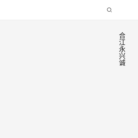
合
江
永
兴
诚
重温
昔
日|
11月
永兴
26
诚创
日，
2024
始人
永兴
年11
张茂
诚创