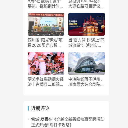
8月5日截稿 | 这个
总投资190.84亿！
展览，截稿倒计时
大遵铁路项目建议书
了！
获国家发改委正式批
复
四川省“阳光驿站”项
当“官方背书”遇上“同
目2026阳光心智成
城流量”：泸州实体
长夏令营在泸州叙永
商家如何接住这波泼
举行
天富贵？
厨艺争锋燃动烟火经
中演院线落子泸州，
济｜古蔺县二郎镇美
川南最大综合剧院投
食赛事赋能文旅产业
用
提质升级
近期评论
雪域
发表在《
穿越全新碧峰峡赢奖牌活动
正式开始‼️附打卡攻略
》