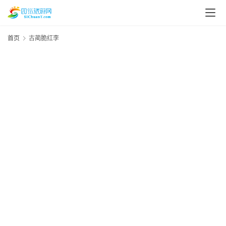
首页
古蔺脆红李
资
讯
四
川
美