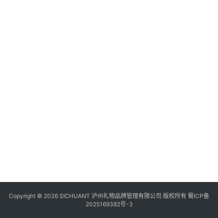
食
四
川
风
景
区
Copyright © 2026 SICHUANT 泸州礼物品牌管理有限公司 版权所有
蜀ICP备
2025169382号-3