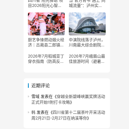
四川省“阳光驿站”项
当“官方背书”遇上“同
目2026阳光心智成
城流量”：泸州实体
长夏令营在泸州叙永
商家如何接住这波泼
举行
天富贵？
厨艺争锋燃动烟火经
中演院线落子泸州，
济｜古蔺县二郎镇美
川南最大综合剧院投
食赛事赋能文旅产业
用
提质升级
2026年7月稻城亚丁
2026年7月峨眉山最
穿衣指南（防高反
佳旅游时间（避暑攻
+保暖）
略）
近期评论
雪域
发表在《
穿越全新碧峰峡赢奖牌活动
正式开始‼️附打卡攻略
》
韩
发表在《
四川省第十二届茶叶开采活动
周2月21日-2月27日在纳溪等你
》