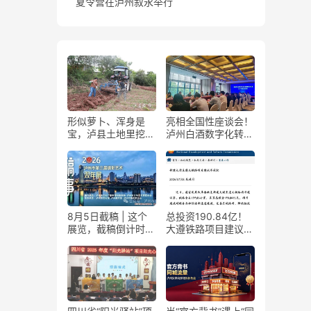
夏令营在泸州叙永举行
形似萝卜、浑身是
亮相全国性座谈会！
宝，泸县土地里挖出
泸州白酒数字化转型
“金疙瘩”
展现“西部样板”
8月5日截稿 | 这个
总投资190.84亿！
展览，截稿倒计时
大遵铁路项目建议书
了！
获国家发改委正式批
复