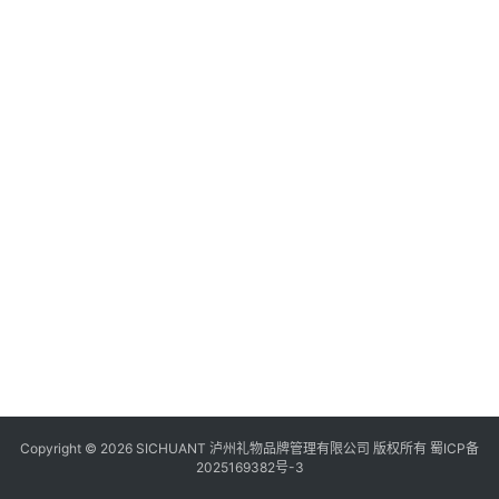
食
四
川
风
景
区
Copyright © 2026 SICHUANT 泸州礼物品牌管理有限公司 版权所有
蜀ICP备
2025169382号-3