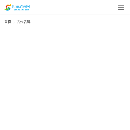
首页
古代名碑
2
资
7
讯
资
四
川
8
美