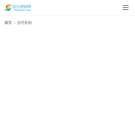
首页
古代名刻
2
资
7
讯
资
四
川
8
美