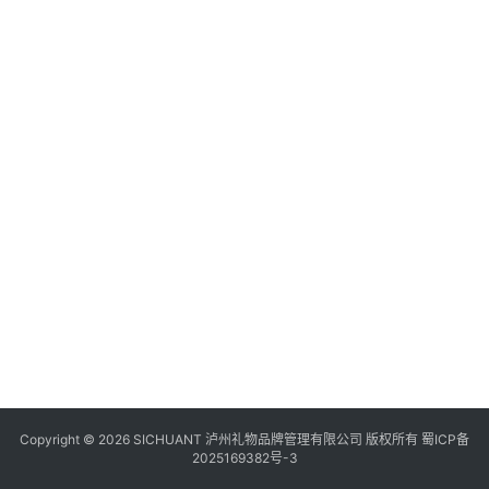
食
四
川
风
景
区
Copyright © 2026 SICHUANT 泸州礼物品牌管理有限公司 版权所有
蜀ICP备
2025169382号-3