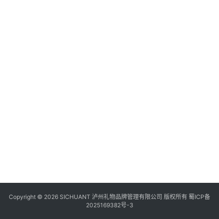
食
四
川
风
景
区
Copyright © 2026 SICHUANT 泸州礼物品牌管理有限公司 版权所有
蜀ICP备
2025169382号-3