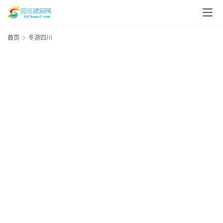
首页
冬游四川
1
20
资
年
讯
1
资
四
川
美