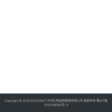
食
四
川
风
景
区
Copyright © 2026 SICHUANT 泸州礼物品牌管理有限公司 版权所有
蜀ICP备
2025169382号-3