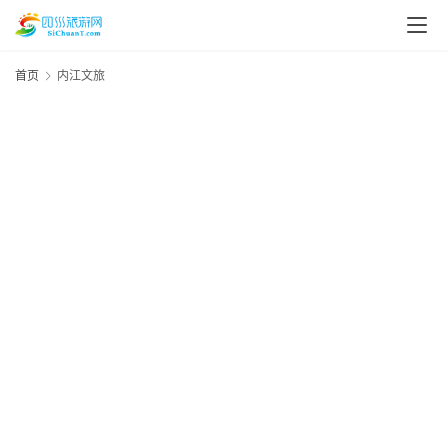
首页
内江文旅
20
资
年
“
月
讯
日
哥
资
四
20
川
年
美
月