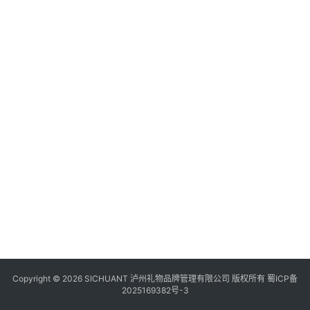
食
日
资
“
四
川
风
景
区
Copyright © 2026 SICHUANT 泸州礼物品牌管理有限公司 版权所有
蜀ICP备
2025169382号-3