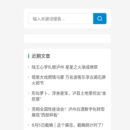
近期文章
陆王心学扎根泸州 星星之火渐成燎原
情景大戏燃情乌蒙 万名游客乐享古蔺石屏
火把节
形似萝卜、浑身是宝，泸县土地里挖出“金
疙瘩”
亮相全国性座谈会！泸州白酒数字化转型
展现“西部样板”
8月5日截稿 | 这个展览，截稿倒计时了！