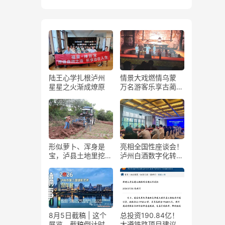
陆王心学扎根泸州
情景大戏燃情乌蒙
星星之火渐成燎原
万名游客乐享古蔺石
屏火把节
形似萝卜、浑身是
亮相全国性座谈会！
宝，泸县土地里挖出
泸州白酒数字化转型
“金疙瘩”
展现“西部样板”
8月5日截稿 | 这个
总投资190.84亿！
展览，截稿倒计时
大遵铁路项目建议书