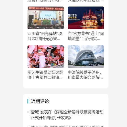
了！
获国家发改委正式批
复
四川省“阳光驿站”项
当“官方背书”遇上“同
目2026阳光心智成
城流量”：泸州实体
长夏令营在泸州叙永
商家如何接住这波泼
举行
天富贵？
厨艺争锋燃动烟火经
中演院线落子泸州，
济｜古蔺县二郎镇美
川南最大综合剧院投
食赛事赋能文旅产业
用
提质升级
近期评论
雪域
发表在《
穿越全新碧峰峡赢奖牌活动
正式开始‼️附打卡攻略
》