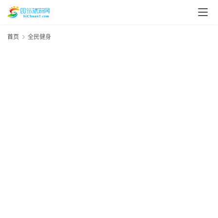
首页
全民健身
20
资
年
月
讯
日
资
四
川
美