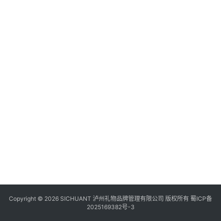
食
四
川
风
景
区
Copyright © 2026 SICHUANT 泸州礼物品牌管理有限公司 版权所有
蜀ICP备
2025169382号-3