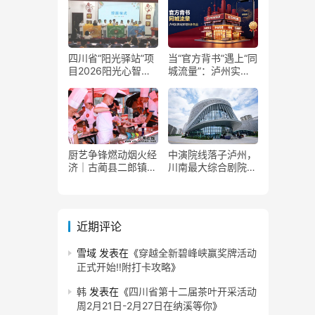
四川省“阳光驿站”项
当“官方背书”遇上“同
目2026阳光心智成
城流量”：泸州实体
长夏令营在泸州叙永
商家如何接住这波泼
举行
天富贵？
厨艺争锋燃动烟火经
中演院线落子泸州，
济｜古蔺县二郎镇美
川南最大综合剧院投
食赛事赋能文旅产业
用
提质升级
近期评论
雪域
发表在《
穿越全新碧峰峡赢奖牌活动
正式开始‼️附打卡攻略
》
韩
发表在《
四川省第十二届茶叶开采活动
周2月21日-2月27日在纳溪等你
》