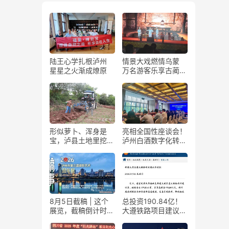
陆王心学扎根泸州
情景大戏燃情乌蒙
星星之火渐成燎原
万名游客乐享古蔺石
屏火把节
形似萝卜、浑身是
亮相全国性座谈会！
宝，泸县土地里挖出
泸州白酒数字化转型
“金疙瘩”
展现“西部样板”
8月5日截稿 | 这个
总投资190.84亿！
展览，截稿倒计时
大遵铁路项目建议书
了！
获国家发改委正式批
复