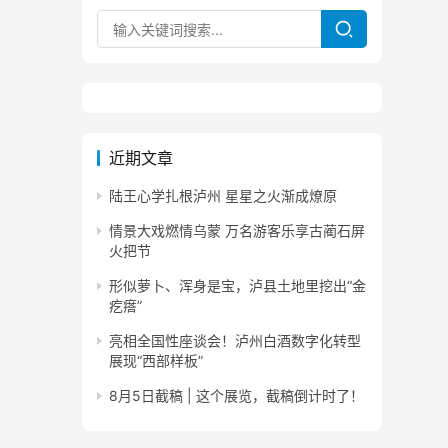
近期文章
陆王心学扎根泸州 星星之火渐成燎原
情景大戏燃情乌蒙 万名游客乐享古蔺石屏
火把节
形似萝卜、浑身是宝，泸县土地里挖出“金
疙瘩”
亮相全国性座谈会！泸州白酒数字化转型
展现“西部样板”
8月5日截稿 | 这个展览，截稿倒计时了！