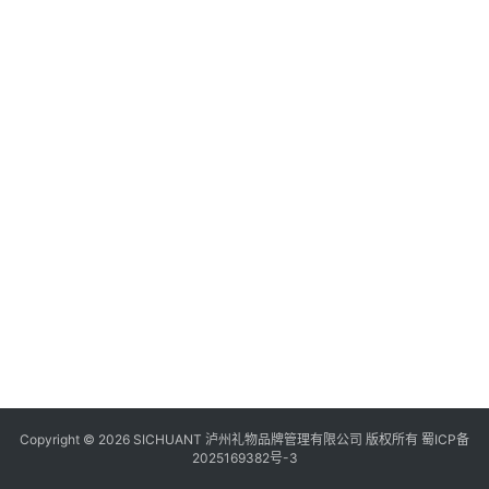
食
四
川
风
景
区
Copyright © 2026 SICHUANT 泸州礼物品牌管理有限公司 版权所有
蜀ICP备
2025169382号-3