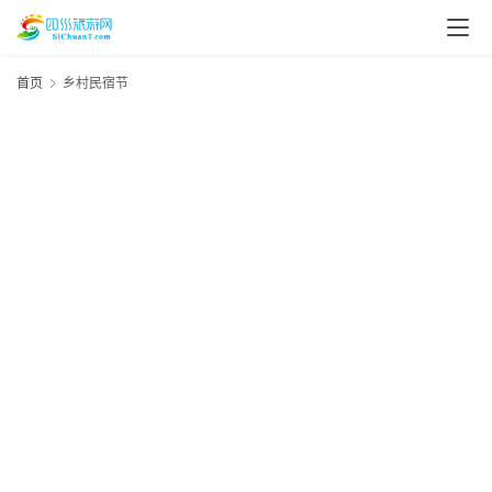
首页
乡村民宿节
资
20
年
讯
月
日
四
资
川
美