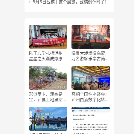
8月5日截稿 | 这个展览，截稿倒计时了！
陆王心学扎根泸州
情景大戏燃情乌蒙
星星之火渐成燎原
万名游客乐享古蔺石
屏火把节
形似萝卜、浑身是
亮相全国性座谈会！
宝，泸县土地里挖出
泸州白酒数字化转型
“金疙瘩”
展现“西部样板”