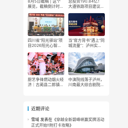
8月5日截稿 | 这个
总投资190.84亿！
展览，截稿倒计时
大遵铁路项目建议书
了！
获国家发改委正式批
复
四川省“阳光驿站”项
当“官方背书”遇上“同
目2026阳光心智成
城流量”：泸州实体
长夏令营在泸州叙永
商家如何接住这波泼
举行
天富贵？
厨艺争锋燃动烟火经
中演院线落子泸州，
济｜古蔺县二郎镇美
川南最大综合剧院投
食赛事赋能文旅产业
用
提质升级
近期评论
雪域
发表在《
穿越全新碧峰峡赢奖牌活动
正式开始‼️附打卡攻略
》