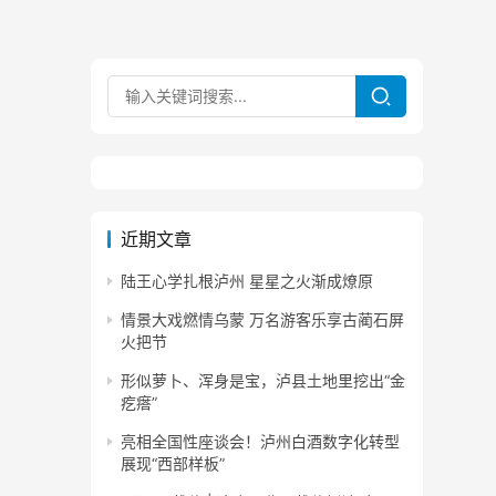
近期文章
陆王心学扎根泸州 星星之火渐成燎原
情景大戏燃情乌蒙 万名游客乐享古蔺石屏
火把节
形似萝卜、浑身是宝，泸县土地里挖出“金
疙瘩”
亮相全国性座谈会！泸州白酒数字化转型
展现“西部样板”