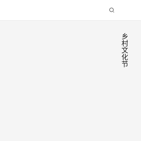
乡
村
文
化
节
泸州
这场
乡村
6月
文化
22日
节，
清
2023
搜集
晨，
年6
130
叙永