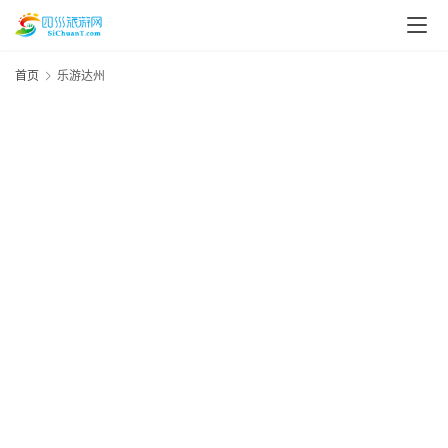
首页
乐游达州
资
讯
四
川
美