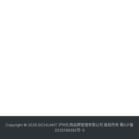
食
四
川
风
景
区
Copyright © 2026 SICHUANT 泸州礼物品牌管理有限公司 版权所有
蜀ICP备
2025169382号-3