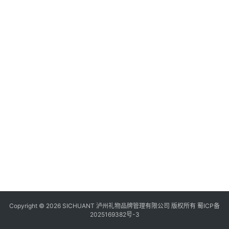
食
四
川
风
景
区
Copyright © 2026 SICHUANT 泸州礼物品牌管理有限公司 版权所有
蜀ICP备
2025169382号-3