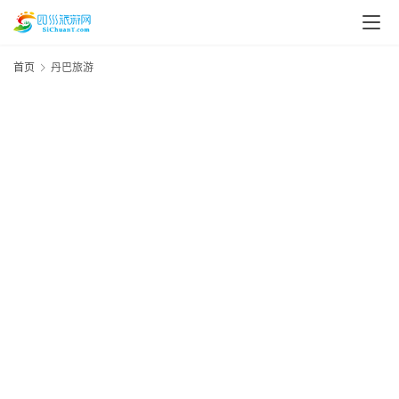
首页
丹巴旅游
资
讯
四
川
美