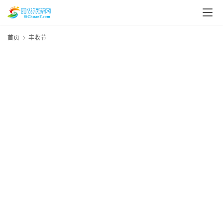
首页
丰收节
20
年
月
资
日
讯
资
20
四
年
川
月
美
日
四