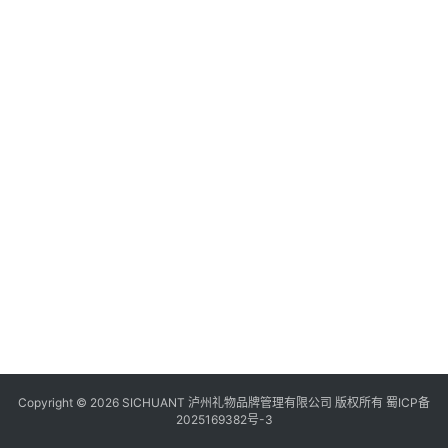
食
美
四
川
风
景
区
Copyright © 2026 SICHUANT 泸州礼物品牌管理有限公司 版权所有
蜀ICP备
2025169382号-3