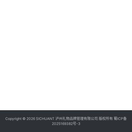
食
四
川
风
景
区
Copyright © 2026 SICHUANT 泸州礼物品牌管理有限公司 版权所有
蜀ICP备
2025169382号-3