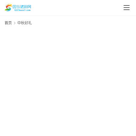
首页
中秋好礼
20
资
年
月
讯
日
四
四
美
川
美