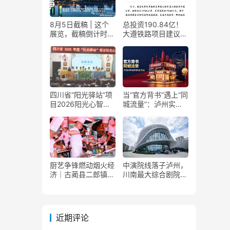
8月5日截稿 | 这个
总投资190.84亿！
展览，截稿倒计时
大遵铁路项目建议书
了！
获国家发改委正式批
复
四川省“阳光驿站”项
当“官方背书”遇上“同
目2026阳光心智成
城流量”：泸州实体
长夏令营在泸州叙永
商家如何接住这波泼
举行
天富贵？
厨艺争锋燃动烟火经
中演院线落子泸州，
济｜古蔺县二郎镇美
川南最大综合剧院投
食赛事赋能文旅产业
用
提质升级
近期评论