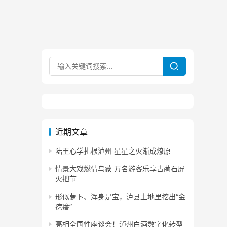
近期文章
陆王心学扎根泸州 星星之火渐成燎原
情景大戏燃情乌蒙 万名游客乐享古蔺石屏
火把节
形似萝卜、浑身是宝，泸县土地里挖出“金
疙瘩”
亮相全国性座谈会！泸州白酒数字化转型