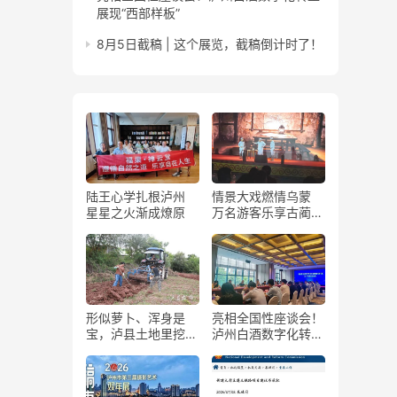
展现“西部样板”
8月5日截稿 | 这个展览，截稿倒计时了！
陆王心学扎根泸州
情景大戏燃情乌蒙
星星之火渐成燎原
万名游客乐享古蔺石
屏火把节
形似萝卜、浑身是
亮相全国性座谈会！
宝，泸县土地里挖出
泸州白酒数字化转型
“金疙瘩”
展现“西部样板”