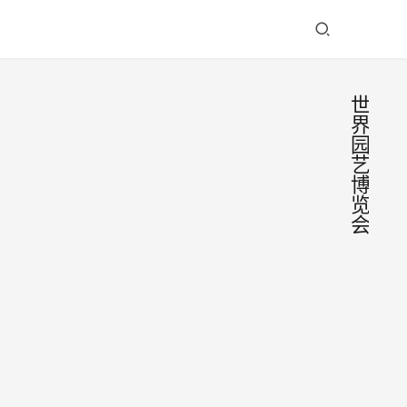
世
界
园
艺
博
览
会
酒城
魅力
绽放
近
蓉城
日，
——
由泸