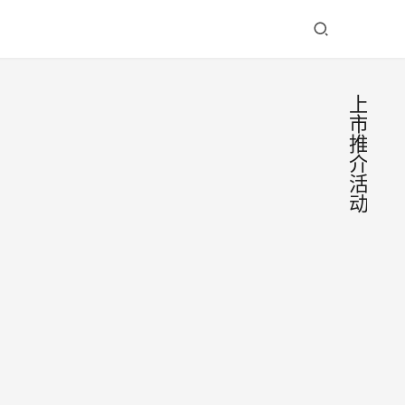
上
市
推
介
活
动
纳溪
“特
早
4月7
茶”
日，
成都
记者
2025
签约
从纳