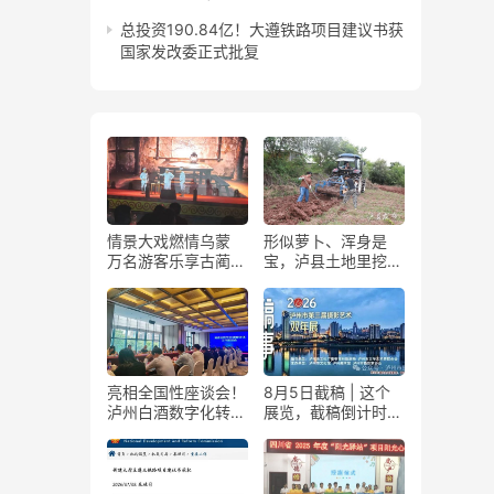
总投资190.84亿！大遵铁路项目建议书获
国家发改委正式批复
情景大戏燃情乌蒙
形似萝卜、浑身是
万名游客乐享古蔺石
宝，泸县土地里挖出
屏火把节
“金疙瘩”
亮相全国性座谈会！
8月5日截稿 | 这个
泸州白酒数字化转型
展览，截稿倒计时
展现“西部样板”
了！