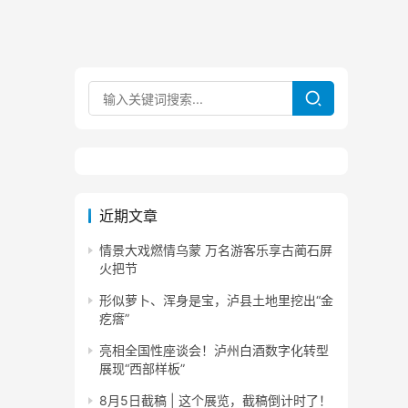
近期文章
情景大戏燃情乌蒙 万名游客乐享古蔺石屏
火把节
形似萝卜、浑身是宝，泸县土地里挖出“金
疙瘩”
亮相全国性座谈会！泸州白酒数字化转型
展现“西部样板”
8月5日截稿 | 这个展览，截稿倒计时了！