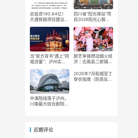
总投资190.84亿！
四川省“阳光驿站”项
大遵铁路项目建议书
目2026阳光心智成
获国家发改委正式批
长夏令营在泸州叙永
复
举行
当“官方背书”遇上“同
厨艺争锋燃动烟火经
城流量”：泸州实体
济｜古蔺县二郎镇美
商家如何接住这波泼
食赛事赋能文旅产业
天富贵？
提质升级
2026年7月稻城亚丁
穿衣指南（防高反
+保暖）
中演院线落子泸州，
川南最大综合剧院投
用
近期评论